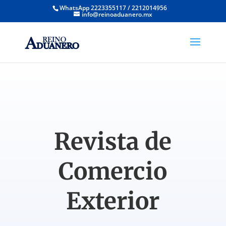
WhatsApp 2223355117 / 2212014956
info@reinoaduanero.mx
Revista de
Comercio
Exterior