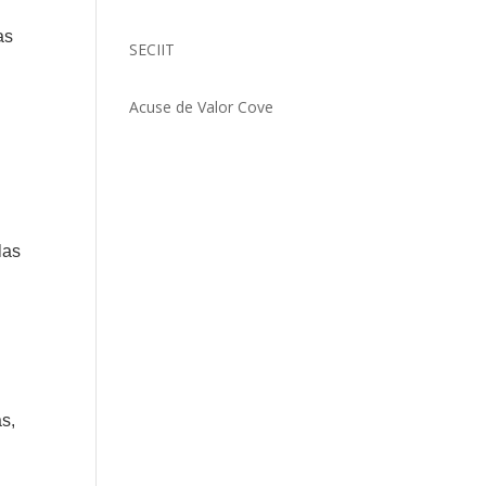
as
SECIIT
Acuse de Valor Cove
las
as,