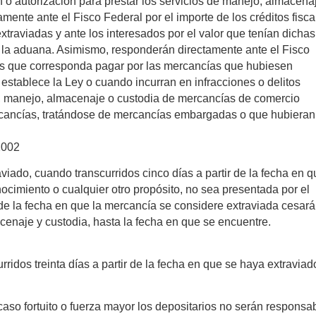
o autorización para prestar los servicios de manejo, almacena
ente ante el Fisco Federal por el importe de los créditos fisca
traviadas y ante los interesados por el valor que tenían dichas
la aduana. Asimismo, responderán directamente ante el Fisco
ales que corresponda pagar por las mercancías que hubiesen
 establece la Ley o cuando incurran en infracciones o delitos
ón, manejo, almacenaje o custodia de mercancías de comercio
mercancías, tratándose de mercancías embargadas o que hubieran
2002
iado, cuando transcurridos cinco días a partir de la fecha en 
cimiento o cualquier otro propósito, no sea presentada por el
 de la fecha en que la mercancía se considere extraviada cesar
cenaje y custodia, hasta la fecha en que se encuentre.
ridos treinta días a partir de la fecha en que se haya extraviad
caso fortuito o fuerza mayor los depositarios no serán responsa