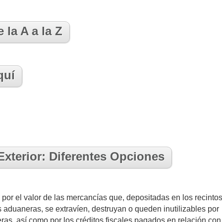
la A a la Z
quí
xterior: Diferentes Opciones
or el valor de las mercancías que, depositadas en los recinto
es aduaneras, se extravíen, destruyan o queden inutilizables por
as, así como por los créditos fiscales pagados en relación con