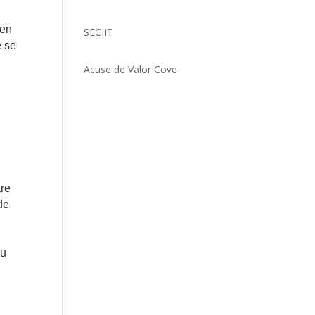
men
SECIIT
e se
Acuse de Valor Cove
are
de
su