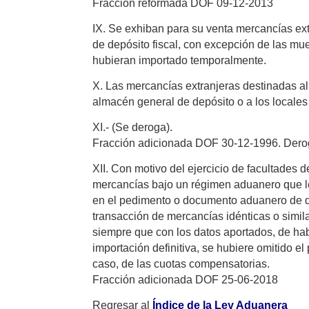
Fracción reformada DOF 09-12-2013
IX. Se exhiban para su venta mercancías ext
de depósito fiscal, con excepción de las mu
hubieran importado temporalmente.
X. Las mercancías extranjeras destinadas al 
almacén general de depósito o a los locales
XI.- (Se deroga).
Fracción adicionada DOF 30-12-1996. Der
XII. Con motivo del ejercicio de facultades 
mercancías bajo un régimen aduanero que le
en el pedimento o documento aduanero de que
transacción de mercancías idénticas o simila
siempre que con los datos aportados, de hab
importación definitiva, se hubiere omitido el
caso, de las cuotas compensatorias.
Fracción adicionada DOF 25-06-2018
Regresar al
Índice de la Ley Aduanera