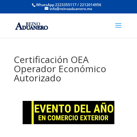
WhatsApp 2223355117 / 2212014956
info@reinoaduanero.mx
Certificación OEA
Operador Económico
Autorizado