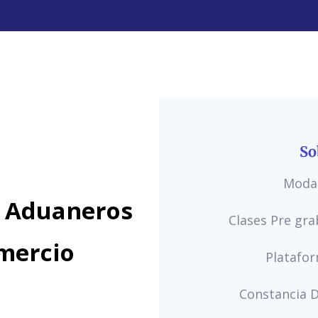
So
Modal
a Aduaneros
Clases Pre gra
omercio
Platafo
Constancia D