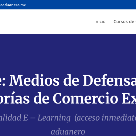
noaduanero.mx
Inicio
Cursos de 
: Medios de Defens
orías de Comercio Ex
alidad E – Learning (acceso inmediato
aduanero