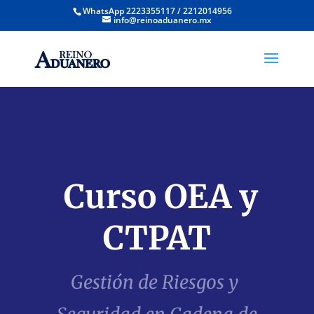
WhatsApp 2223355117 / 2212014956
info@reinoaduanero.mx
Curso OEA y
CTPAT
Gestión de Riesgos y